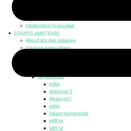
LNV TV – Live Match
Fonds d’écran
Ligue Nationale
Fédération Française
EQUIPES AMATEURS
Résultats des équipes
Equipes masculines
Calendriers équipes masculines
Résultats
Classements
Les équipes
N3M
National 3
Régional 1
ARM
Départementale
M18 M
M15 M