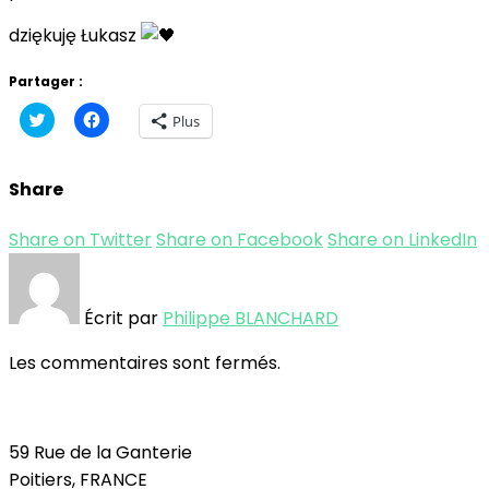
dziękuję Łukasz
Partager :
Cliquez
Cliquez
Plus
pour
pour
partager
partager
sur
sur
Twitter(ouvre
Facebook(ouvre
Share
dans
dans
une
une
nouvelle
nouvelle
fenêtre)
fenêtre)
Share on Twitter
Share on Facebook
Share on LinkedIn
Écrit par
Philippe BLANCHARD
Les commentaires sont fermés.
59 Rue de la Ganterie
Poitiers, FRANCE