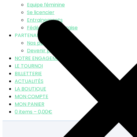
Equipe féminine
Se licencier
Entrainements
Fédération Française
PARTENAIRES
Nos partenaires
Devenir partenaire
NOTRE ENGAGEMENT RSE
LE TOURNOI
BILLETTERIE
ACTUALITÉS
LA BOUTIQUE
MON COMPTE
MON PANIER
0 items –
0,00
€