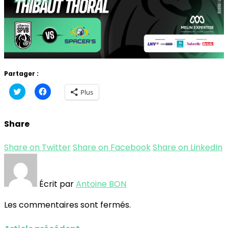
Partager :
Cliquez
Cliquez
Plus
pour
pour
partager
partager
sur
sur
Twitter(ouvre
Facebook(ouvre
Share
dans
dans
une
une
nouvelle
nouvelle
fenêtre)
fenêtre)
Share on Twitter
Share on Facebook
Share on LinkedIn
Écrit par
Antoine BON
Les commentaires sont fermés.