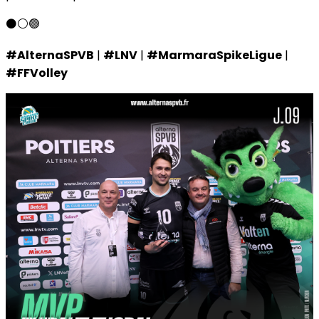
⚫️⚪️🟢
#AlternaSPVB
|
#LNV
|
#MarmaraSpikeLigue
|
#FFVolley