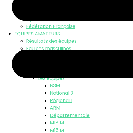
LNV TV – Live Match
Fonds d’écran
Ligue Nationale
Fédération Française
EQUIPES AMATEURS
Résultats des équipes
Equipes masculines
Calendriers équipes masculines
Résultats
Classements
Les équipes
N3M
National 3
Régional 1
ARM
Départementale
M18 M
M15 M