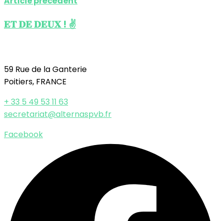
Article précédent
𝐄𝐓 𝐃𝐄 𝐃𝐄𝐔𝐗 ! ✌️
59 Rue de la Ganterie
Poitiers, FRANCE
+ 33 5 49 53 11 63
secretariat@alternaspvb.fr
Facebook