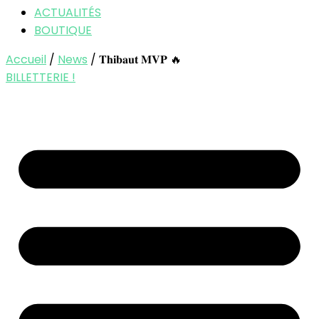
ACTUALITÉS
BOUTIQUE
Accueil
/
News
/ 𝐓𝐡𝐢𝐛𝐚𝐮𝐭 𝐌𝐕𝐏 🔥
BILLETTERIE !