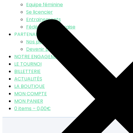
Equipe féminine
Se licencier
Entrainements
Fédération Française
PARTENAIRES
Nos partenaires
Devenir partenaire
NOTRE ENGAGEMENT RSE
LE TOURNOI
BILLETTERIE
ACTUALITÉS
LA BOUTIQUE
MON COMPTE
MON PANIER
0 items –
0,00
€