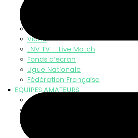
Résultats
Classement MSL
Photos
Video
LNV TV – Live Match
Fonds d’écran
Ligue Nationale
Fédération Française
EQUIPES AMATEURS
Résultats des équipes
Equipes masculines
Calendriers équipes mascul
Résultats