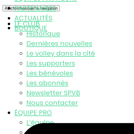
PARTENAIRES
Afficher/masquer la navigation
ACTUALITÉS
LE CLUB
BOUTIQUE
Historique
Dernières nouvelles
Le volley dans la cité
Les supporters
Les bénévoles
Les abonnés
Newsletter SPVB
Nous contacter
ÉQUIPE PRO
L’équipe
Calendrier MSL