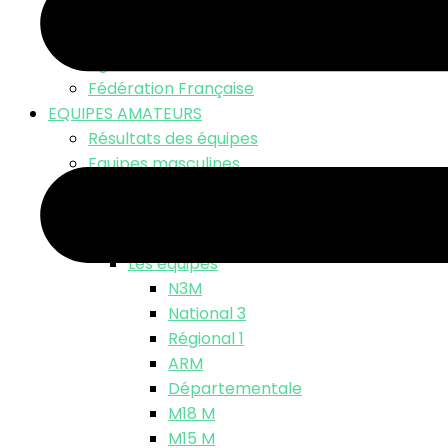
LNV TV – Live Match
Fonds d’écran
Ligue Nationale
Fédération Française
EQUIPES AMATEURS
Résultats des équipes
Equipes masculines
Calendriers équipes masculines
Résultats
Classements
Les équipes
N3M
National 3
Régional 1
ARM
Départementale
M18 M
M15 M