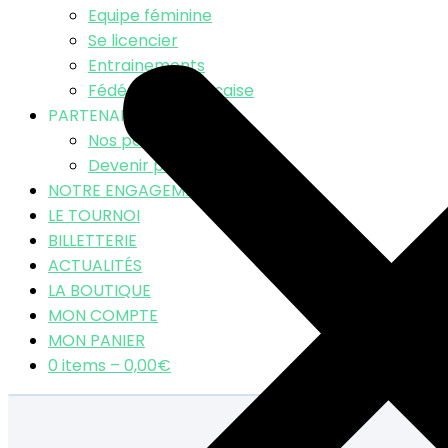
Equipe féminine
Se licencier
Entrainements
Fédération Française
PARTENAIRES
Nos partenaires
Devenir partenaire
NOTRE ENGAGEMENT RSE
LE TOURNOI
BILLETTERIE
ACTUALITÉS
LA BOUTIQUE
MON COMPTE
MON PANIER
0 items –
0,00
€