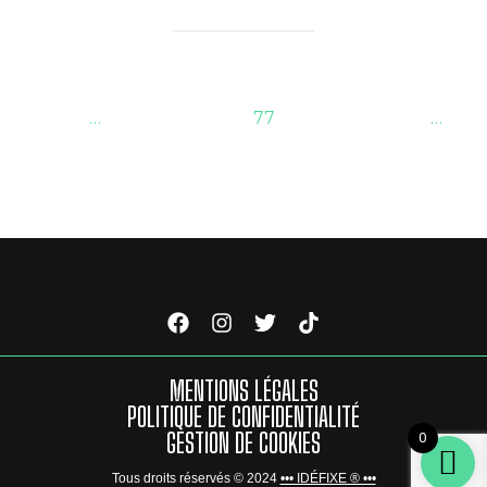
1
…
75
76
77
78
79
…
82
MENTIONS LÉGALES
POLITIQUE DE CONFIDENTIALITÉ
0
GESTION DE COOKIES
Tous droits réservés © 2024
••• IDÉFIXE ® •••