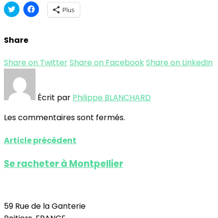
Cliquez
Cliquez
Plus
pour
pour
partager
partager
sur
sur
Twitter(ouvre
Facebook(ouvre
Share
dans
dans
une
une
nouvelle
nouvelle
fenêtre)
fenêtre)
Share on Twitter
Share on Facebook
Share on LinkedIn
Écrit par
Philippe BLANCHARD
Les commentaires sont fermés.
Article précédent
Se racheter à Montpellier
59 Rue de la Ganterie