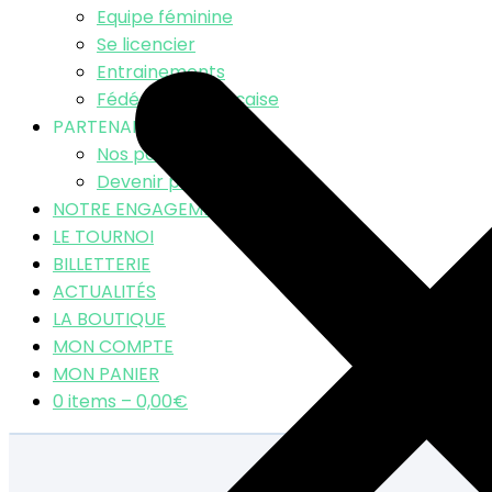
Equipe féminine
Se licencier
Entrainements
Fédération Française
PARTENAIRES
Nos partenaires
Devenir partenaire
NOTRE ENGAGEMENT RSE
LE TOURNOI
BILLETTERIE
ACTUALITÉS
LA BOUTIQUE
MON COMPTE
MON PANIER
0 items –
0,00
€