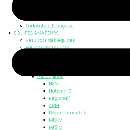
LNV TV – Live Match
Fonds d’écran
Ligue Nationale
Fédération Française
EQUIPES AMATEURS
Résultats des équipes
Equipes masculines
Calendriers équipes masculines
Résultats
Classements
Les équipes
N3M
National 3
Régional 1
ARM
Départementale
M18 M
M15 M