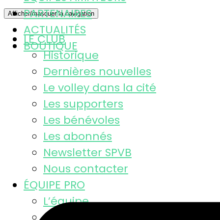
PARTENAIRES
Afficher/masquer la navigation
ACTUALITÉS
LE CLUB
BOUTIQUE
Historique
Dernières nouvelles
Le volley dans la cité
Les supporters
Les bénévoles
Les abonnés
Newsletter SPVB
Nous contacter
ÉQUIPE PRO
L’équipe
Calendrier MSL