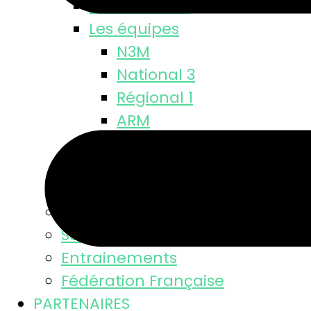
Classements
Les équipes
N3M
National 3
Régional 1
ARM
Départementale
M18 M
M15 M
Equipe féminine
Se licencier
Entrainements
Fédération Française
PARTENAIRES