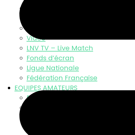
Résultats
Classement MSL
Photos
Video
LNV TV – Live Match
Fonds d’écran
Ligue Nationale
Fédération Française
EQUIPES AMATEURS
Résultats des équipes
Equipes masculines
Calendriers équipes mascul
Résultats