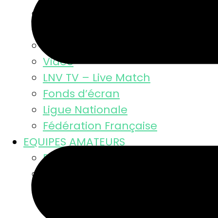
Résultats
Classement MSL
Photos
Video
LNV TV – Live Match
Fonds d’écran
Ligue Nationale
Fédération Française
EQUIPES AMATEURS
Résultats des équipes
Equipes masculines
Calendriers équipes mascul
Résultats