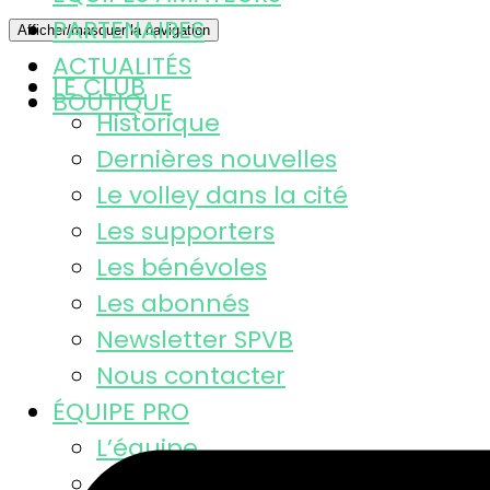
PARTENAIRES
Afficher/masquer la navigation
ACTUALITÉS
LE CLUB
BOUTIQUE
Historique
Dernières nouvelles
Le volley dans la cité
Les supporters
Les bénévoles
Les abonnés
Newsletter SPVB
Nous contacter
ÉQUIPE PRO
L’équipe
Calendrier MSL