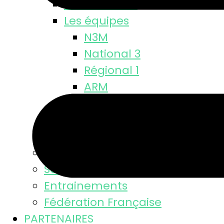
Classements
Les équipes
N3M
National 3
Régional 1
ARM
Départementale
M18 M
M15 M
Equipe féminine
Se licencier
Entrainements
Fédération Française
PARTENAIRES