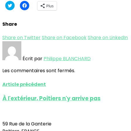
Cliquez
Cliquez
Plus
pour
pour
partager
partager
sur
sur
Twitter(ouvre
Facebook(ouvre
Share
dans
dans
une
une
nouvelle
nouvelle
fenêtre)
fenêtre)
Share on Twitter
Share on Facebook
Share on LinkedIn
Écrit par
Philippe BLANCHARD
Les commentaires sont fermés.
Article précédent
À l'extérieur, Poitiers n'y arrive pas
59 Rue de la Ganterie