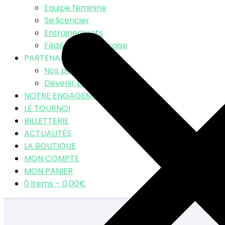
Equipe féminine
Se licencier
Entrainements
Fédération Française
PARTENAIRES
Nos partenaires
Devenir partenaire
NOTRE ENGAGEMENT RSE
LE TOURNOI
BILLETTERIE
ACTUALITÉS
LA BOUTIQUE
MON COMPTE
MON PANIER
0 items –
0,00
€