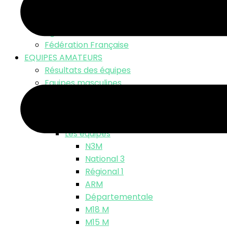
LNV TV – Live Match
Fonds d’écran
Ligue Nationale
Fédération Française
EQUIPES AMATEURS
Résultats des équipes
Equipes masculines
Calendriers équipes masculines
Résultats
Classements
Les équipes
N3M
National 3
Régional 1
ARM
Départementale
M18 M
M15 M