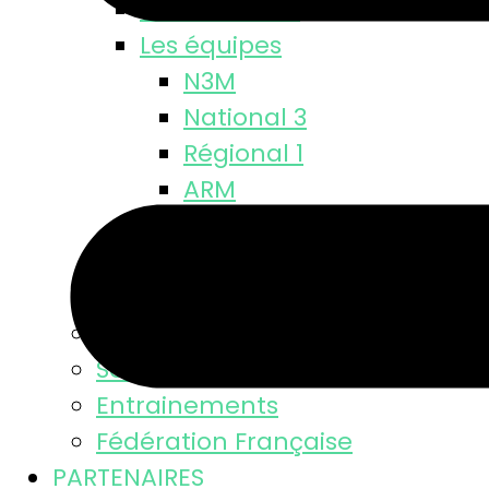
Classements
Les équipes
N3M
National 3
Régional 1
ARM
Départementale
M18 M
M15 M
Equipe féminine
Se licencier
Entrainements
Fédération Française
PARTENAIRES