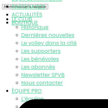
PARTENAIRES
Afficher/masquer la navigation
ACTUALITÉS
LE CLUB
BOUTIQUE
Historique
Dernières nouvelles
Le volley dans la cité
Les supporters
Les bénévoles
Les abonnés
Newsletter SPVB
Nous contacter
ÉQUIPE PRO
L’équipe
Calendrier MSL