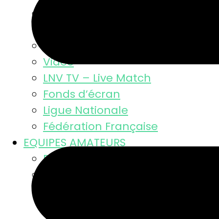
Résultats
Classement MSL
Photos
Video
LNV TV – Live Match
Fonds d’écran
Ligue Nationale
Fédération Française
EQUIPES AMATEURS
Résultats des équipes
Equipes masculines
Calendriers équipes mascul
Résultats