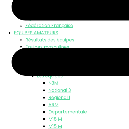
LNV TV – Live Match
Fonds d’écran
Ligue Nationale
Fédération Française
EQUIPES AMATEURS
Résultats des équipes
Equipes masculines
Calendriers équipes masculines
Résultats
Classements
Les équipes
N3M
National 3
Régional 1
ARM
Départementale
M18 M
M15 M