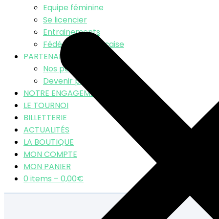
Equipe féminine
Se licencier
Entrainements
Fédération Française
PARTENAIRES
Nos partenaires
Devenir partenaire
NOTRE ENGAGEMENT RSE
LE TOURNOI
BILLETTERIE
ACTUALITÉS
LA BOUTIQUE
MON COMPTE
MON PANIER
0 items –
0,00
€