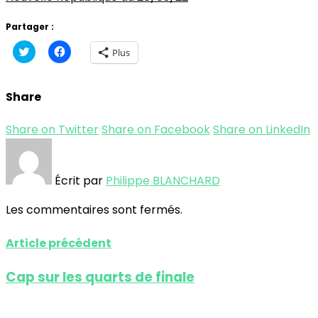
Partager :
Cliquez
Cliquez
Plus
pour
pour
partager
partager
sur
sur
Twitter(ouvre
Facebook(ouvre
Share
dans
dans
une
une
nouvelle
nouvelle
fenêtre)
fenêtre)
Share on Twitter
Share on Facebook
Share on LinkedIn
Écrit par
Philippe BLANCHARD
Les commentaires sont fermés.
Article précédent
Cap sur les quarts de finale