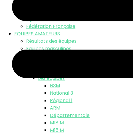
LNV TV – Live Match
Fonds d’écran
Ligue Nationale
Fédération Française
EQUIPES AMATEURS
Résultats des équipes
Equipes masculines
Calendriers équipes masculines
Résultats
Classements
Les équipes
N3M
National 3
Régional 1
ARM
Départementale
M18 M
M15 M