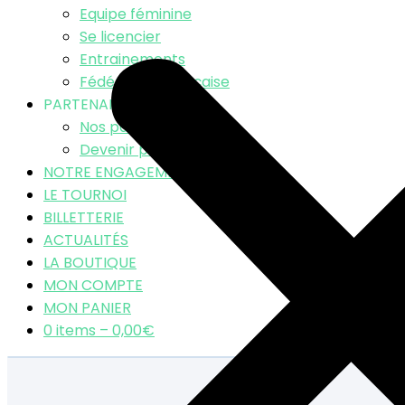
Equipe féminine
Se licencier
Entrainements
Fédération Française
PARTENAIRES
Nos partenaires
Devenir partenaire
NOTRE ENGAGEMENT RSE
LE TOURNOI
BILLETTERIE
ACTUALITÉS
LA BOUTIQUE
MON COMPTE
MON PANIER
0 items –
0,00
€