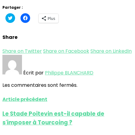
Partager :
Cliquez
Cliquez
Plus
pour
pour
partager
partager
sur
sur
Twitter(ouvre
Facebook(ouvre
Share
dans
dans
une
une
nouvelle
nouvelle
fenêtre)
fenêtre)
Share on Twitter
Share on Facebook
Share on LinkedIn
Écrit par
Philippe BLANCHARD
Les commentaires sont fermés.
Article précédent
Le Stade Poitevin est-il capable de
s'imposer à Tourcoing ?