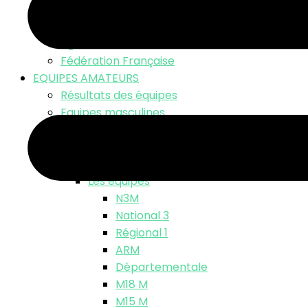
LNV TV – Live Match
Fonds d’écran
Ligue Nationale
Fédération Française
EQUIPES AMATEURS
Résultats des équipes
Equipes masculines
Calendriers équipes masculines
Résultats
Classements
Les équipes
N3M
National 3
Régional 1
ARM
Départementale
M18 M
M15 M