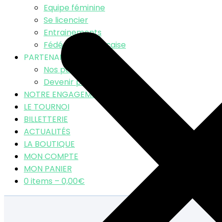
Equipe féminine
Se licencier
Entrainements
Fédération Française
PARTENAIRES
Nos partenaires
Devenir partenaire
NOTRE ENGAGEMENT RSE
LE TOURNOI
BILLETTERIE
ACTUALITÉS
LA BOUTIQUE
MON COMPTE
MON PANIER
0 items –
0,00
€