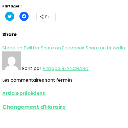
Partager :
Cliquez
Cliquez
Plus
pour
pour
partager
partager
sur
sur
Twitter(ouvre
Facebook(ouvre
Share
dans
dans
une
une
nouvelle
nouvelle
fenêtre)
fenêtre)
Share on Twitter
Share on Facebook
Share on LinkedIn
Écrit par
Philippe BLANCHARD
Les commentaires sont fermés.
Article précédent
Changement d'Horaire