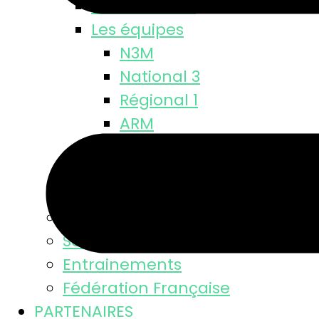
Classements
Les équipes
N3M
National 3
Régional 1
ARM
Départementale
M18 M
M15 M
Equipe féminine
Se licencier
Entrainements
Fédération Française
PARTENAIRES