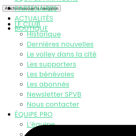
PARTENAIRES
Afficher/masquer la navigation
ACTUALITÉS
LE CLUB
BOUTIQUE
Historique
Dernières nouvelles
Le volley dans la cité
Les supporters
Les bénévoles
Les abonnés
Newsletter SPVB
Nous contacter
ÉQUIPE PRO
L’équipe
Calendrier MSL