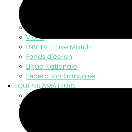
Résultats
Classement MSL
Photos
Video
LNV TV – Live Match
Fonds d’écran
Ligue Nationale
Fédération Française
EQUIPES AMATEURS
Résultats des équipes
Equipes masculines
Calendriers équipes mascul
Résultats