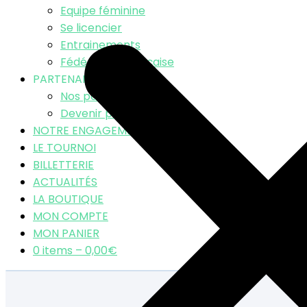
Equipe féminine
Se licencier
Entrainements
Fédération Française
PARTENAIRES
Nos partenaires
Devenir partenaire
NOTRE ENGAGEMENT RSE
LE TOURNOI
BILLETTERIE
ACTUALITÉS
LA BOUTIQUE
MON COMPTE
MON PANIER
0 items –
0,00
€