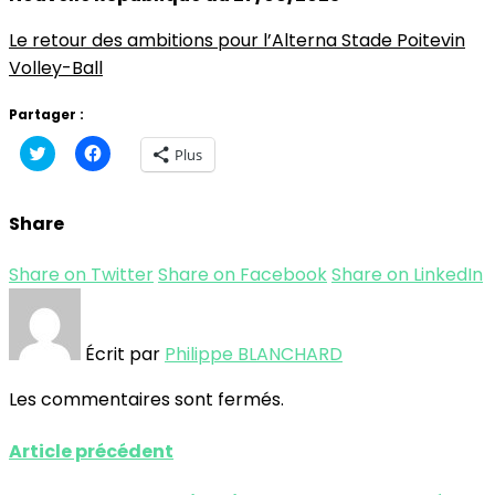
Le retour des ambitions pour l’Alterna Stade Poitevin
Volley-Ball
Partager :
Cliquez
Cliquez
Plus
pour
pour
partager
partager
sur
sur
Twitter(ouvre
Facebook(ouvre
Share
dans
dans
une
une
nouvelle
nouvelle
fenêtre)
fenêtre)
Share on Twitter
Share on Facebook
Share on LinkedIn
Écrit par
Philippe BLANCHARD
Les commentaires sont fermés.
Article précédent