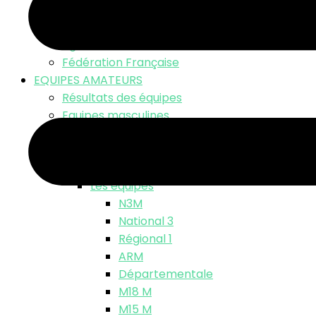
LNV TV – Live Match
Fonds d’écran
Ligue Nationale
Fédération Française
EQUIPES AMATEURS
Résultats des équipes
Equipes masculines
Calendriers équipes masculines
Résultats
Classements
Les équipes
N3M
National 3
Régional 1
ARM
Départementale
M18 M
M15 M