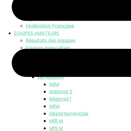
LNV TV – Live Match
Fonds d’écran
Ligue Nationale
Fédération Française
EQUIPES AMATEURS
Résultats des équipes
Equipes masculines
Calendriers équipes masculines
Résultats
Classements
Les équipes
N3M
National 3
Régional 1
ARM
Départementale
M18 M
M15 M