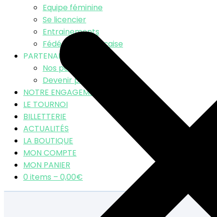
Equipe féminine
Se licencier
Entrainements
Fédération Française
PARTENAIRES
Nos partenaires
Devenir partenaire
NOTRE ENGAGEMENT RSE
LE TOURNOI
BILLETTERIE
ACTUALITÉS
LA BOUTIQUE
MON COMPTE
MON PANIER
0 items –
0,00
€