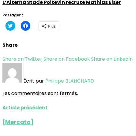
L’Alterna Stade Poitevin recrute Mathias Elser
Partager :
Cliquez
Cliquez
Plus
pour
pour
partager
partager
sur
sur
Twitter(ouvre
Facebook(ouvre
Share
dans
dans
une
une
nouvelle
nouvelle
fenêtre)
fenêtre)
Share on Twitter
Share on Facebook
Share on LinkedIn
Écrit par
Philippe BLANCHARD
Les commentaires sont fermés.
Article précédent
[Mercato]