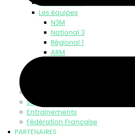
Classements
Les équipes
N3M
National 3
Régional 1
ARM
Départementale
M18 M
M15 M
Equipe féminine
Se licencier
Entrainements
Fédération Française
PARTENAIRES