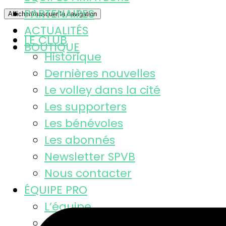
PARTENAIRES
Afficher/masquer la navigation
ACTUALITÉS
LE CLUB
BOUTIQUE
Historique
Dernières nouvelles
Le volley dans la cité
Les supporters
Les bénévoles
Les abonnés
Newsletter SPVB
Nous contacter
ÉQUIPE PRO
L’équipe
Calendrier MSL