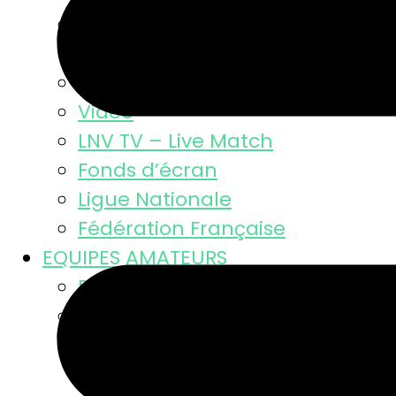
Résultats
Classement MSL
Photos
Video
LNV TV – Live Match
Fonds d’écran
Ligue Nationale
Fédération Française
EQUIPES AMATEURS
Résultats des équipes
Equipes masculines
Calendriers équipes mascul
Résultats