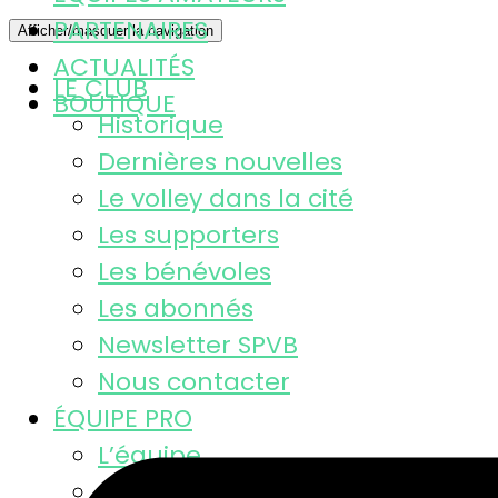
PARTENAIRES
Afficher/masquer la navigation
ACTUALITÉS
LE CLUB
BOUTIQUE
Historique
Dernières nouvelles
Le volley dans la cité
Les supporters
Les bénévoles
Les abonnés
Newsletter SPVB
Nous contacter
ÉQUIPE PRO
L’équipe
Calendrier MSL