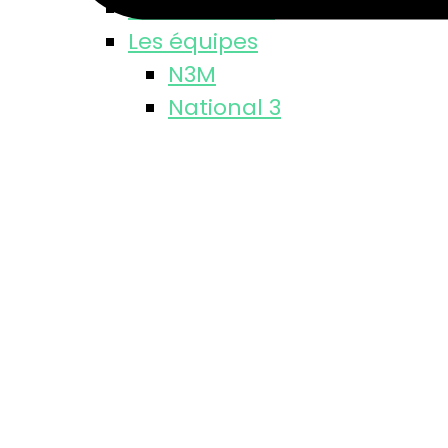
Classements
Les équipes
N3M
National 3
Régional 1
ARM
Départementale
M18 M
M15 M
Equipe féminine
Se licencier
Entrainements
Fédération Française
PARTENAIRES