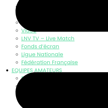
Résultats
Classement MSL
Photos
Video
LNV TV – Live Match
Fonds d’écran
Ligue Nationale
Fédération Française
EQUIPES AMATEURS
Résultats des équipes
Equipes masculines
Calendriers équipes mascul
Résultats