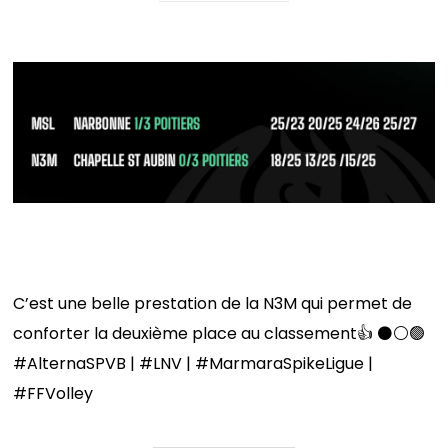
Résultats du week-end
C’est une belle prestation de la N3M qui permet de
conforter la deuxième place au classement👍 ⚫️⚪️🟢
#AlternaSPVB | #LNV | #MarmaraSpikeLigue |
#FFVolley