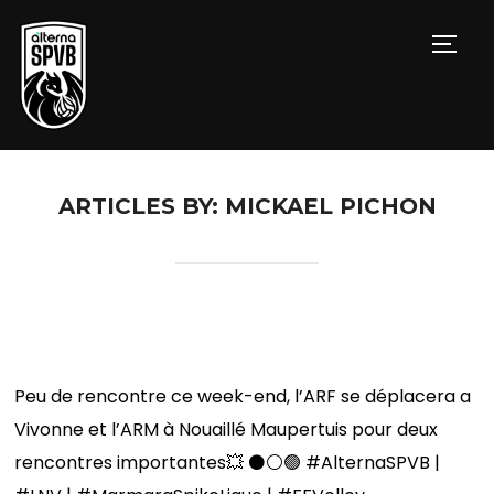
PERM
ARTICLES BY: MICKAEL PICHON
𝐏𝐑𝐎𝐆𝐑𝐀𝐌𝐌𝐄 𝐃𝐔 𝐖𝐄𝐄𝐊-𝐄𝐍𝐃 🤩
Peu de rencontre ce week-end, l’ARF se déplacera a
Vivonne et l’ARM à Nouaillé Maupertuis pour deux
rencontres importantes💥 ⚫️⚪️🟢 #AlternaSPVB |