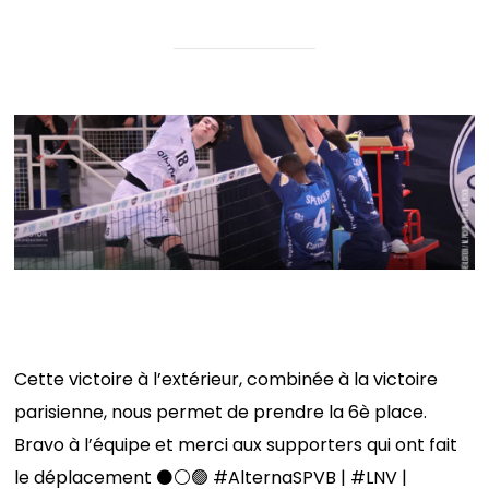
𝐃𝐢𝐫𝐞𝐜𝐭𝐢𝐨𝐧 𝐓𝐨𝐮𝐜𝐨𝐢𝐧𝐠 𝐩𝐨𝐮𝐫 𝐥𝐞𝐬 𝟏/𝟒
Cette victoire à l’extérieur, combinée à la victoire
parisienne, nous permet de prendre la 6è place.
Bravo à l’équipe et merci aux supporters qui ont fait
le déplacement ⚫️⚪️🟢 #AlternaSPVB | #LNV |