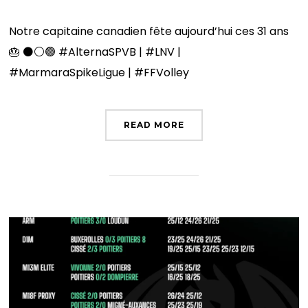
Notre capitaine canadien fête aujourd’hui ces 31 ans
🎂 ⚫️⚪️🟢 #AlternaSPVB | #LNV |
#MarmaraSpikeLigue | #FFVolley
READ MORE