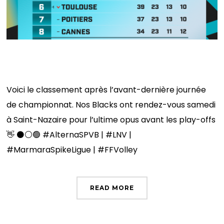
𝐂𝐋𝐀𝐒𝐒𝐄𝐌𝐄𝐍𝐓 📊
Voici le classement après l’avant-dernière journée
de championnat. Nos Blacks ont rendez-vous samedi
à Saint-Nazaire pour l’ultime opus avant les play-offs
👋 ⚫️⚪️🟢 #AlternaSPVB | #LNV |
#MarmaraSpikeLigue | #FFVolley
READ MORE