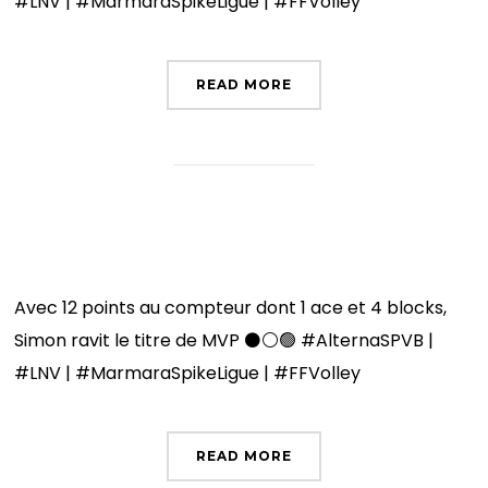
#LNV | #MarmaraSpikeLigue | #FFVolley
READ MORE
𝐒𝐢𝐦𝐨𝐧 𝐌𝐚𝐠𝐧𝐢𝐧 𝐌𝐕𝐏
Avec 12 points au compteur dont 1 ace et 4 blocks,
Simon ravit le titre de MVP ⚫️⚪️🟢 #AlternaSPVB |
#LNV | #MarmaraSpikeLigue | #FFVolley
READ MORE