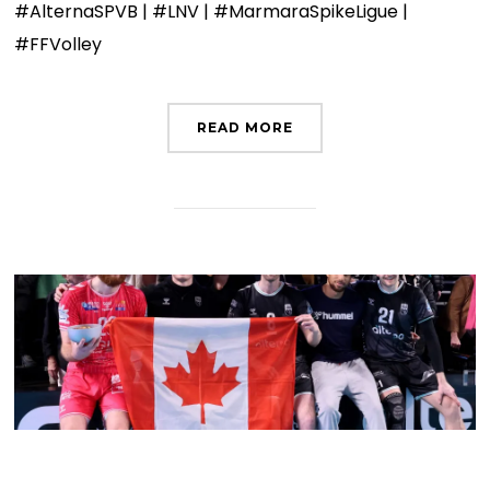
#AlternaSPVB | #LNV | #MarmaraSpikeLigue |
#FFVolley
READ MORE
Happy birthday Brett