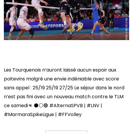
Coup d’arrêt en coupe de France
Les Tourquenois n’auront laissé aucun espoir aux
poitevins malgré une envie indéniable avec score
sans appel : 25/19 25/19 27/25 Le séjour dans le nord
n’est pas fini avec un nouveau match contre le TLM
ce samedi👊 ⚫️⚪️🟢 #AlternaSPVB | #LNV |
#MarmaraSpikeLigue | #FFVolley