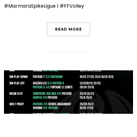
#MarmaraSpikeLigue | #FFVolley
READ MORE
𝐑𝐞́𝐬𝐮𝐥𝐭𝐚𝐭𝐬 𝐝𝐮 𝐰𝐞𝐞𝐤-𝐞𝐧𝐝 ✅