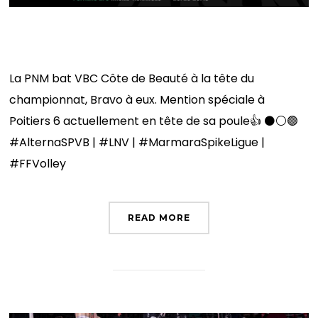
Résultats du week-end
La PNM bat VBC Côte de Beauté à la tête du
championnat, Bravo à eux. Mention spéciale à
Poitiers 6 actuellement en tête de sa poule👍 ⚫️⚪️🟢
#AlternaSPVB | #LNV | #MarmaraSpikeLigue |
#FFVolley
READ MORE