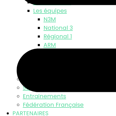
Classements
Les équipes
N3M
National 3
Régional 1
ARM
Départementale
M18 M
M15 M
Equipe féminine
Se licencier
Entrainements
Fédération Française
PARTENAIRES