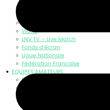
Résultats
Classement MSL
Photos
Video
LNV TV – Live Match
Fonds d’écran
Ligue Nationale
Fédération Française
EQUIPES AMATEURS
Résultats des équipes
Equipes masculines
Calendriers équipes mascul
Résultats