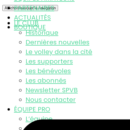
PARTENAIRES
Afficher/masquer la navigation
ACTUALITÉS
LE CLUB
BOUTIQUE
Historique
Dernières nouvelles
Le volley dans la cité
Les supporters
Les bénévoles
Les abonnés
Newsletter SPVB
Nous contacter
ÉQUIPE PRO
L’équipe
Calendrier MSL