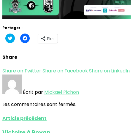
Partager :
Cliquez
Cliquez
Plus
pour
pour
partager
partager
sur
sur
Twitter(ouvre
Facebook(ouvre
Share
dans
dans
une
une
nouvelle
nouvelle
fenêtre)
fenêtre)
Share on Twitter
Share on Facebook
Share on LinkedIn
Écrit par
Mickael Pichon
Les commentaires sont fermés.
Article précédent
Victoire à Royan