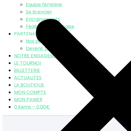
Equipe féminine
Se licencier
Entrainements
Fédération Française
PARTENAIRES
Nos partenaires
Devenir partenaire
NOTRE ENGAGEMENT RSE
LE TOURNOI
BILLETTERIE
ACTUALITÉS
LA BOUTIQUE
MON COMPTE
MON PANIER
0 items –
0,00
€