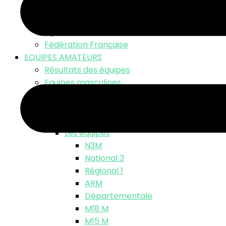
LNV TV – Live Match
Fonds d’écran
Ligue Nationale
Fédération Française
EQUIPES AMATEURS
Résultats des équipes
Equipes masculines
Calendriers équipes masculines
Résultats
Classements
Les équipes
N3M
National 3
Régional 1
ARM
Départementale
M18 M
M15 M