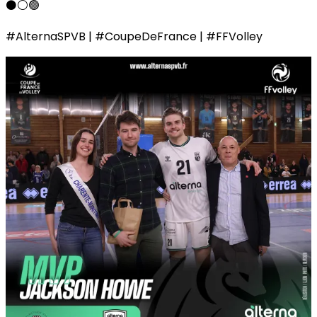
⚫️⚪️🟢
#AlternaSPVB | #CoupeDeFrance | #FFVolley