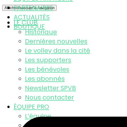
PARTENAIRES
Afficher/masquer la navigation
ACTUALITÉS
LE CLUB
BOUTIQUE
Historique
Dernières nouvelles
Le volley dans la cité
Les supporters
Les bénévoles
Les abonnés
Newsletter SPVB
Nous contacter
ÉQUIPE PRO
L’équipe
Calendrier MSL