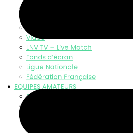
Résultats
Classement MSL
Photos
Video
LNV TV – Live Match
Fonds d’écran
Ligue Nationale
Fédération Française
EQUIPES AMATEURS
Résultats des équipes
Equipes masculines
Calendriers équipes mascul
Résultats