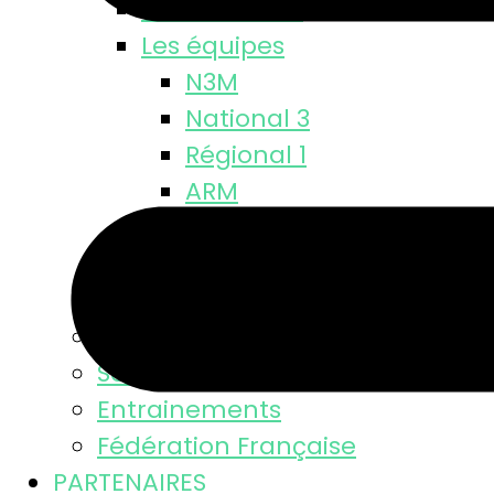
Classements
Les équipes
N3M
National 3
Régional 1
ARM
Départementale
M18 M
M15 M
Equipe féminine
Se licencier
Entrainements
Fédération Française
PARTENAIRES